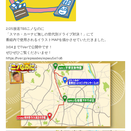
2/25放送TBSニノなのに
「スマホ・カーナビ無しの世代別ドライブ対決！」にて
番組内で使用されるイラストMAPを描かさせていただきました。
3/04までTVerで公開中です！
ぜひぜひご覧くださいませ！
https://tver.jp/episodes/epwu5xl1o8