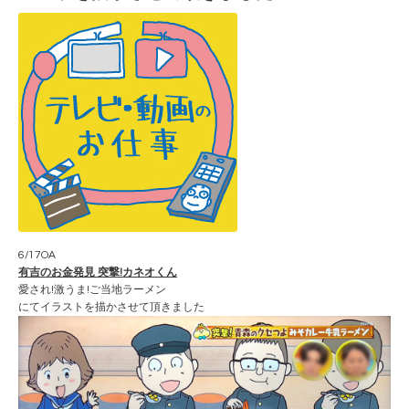
6/17OA
有吉のお金発見 突撃!カネオくん
愛され!激うま!ご当地ラーメン
にてイラストを描かさせて頂きました