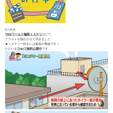
6/14OA
TBS/ワールド極限ミステリー
にて
イラストを描かさせて頂きました
★ミステリー好きには最高の番組です！
ただいま
TVerで無料公開中
です