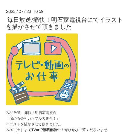
2023
/
07
/
23 10:59
毎日放送/痛快！明石家電視台にてイラスト
を描かさせて頂きました
7/22放送
痛快！明石家電視台
「悩める令和カップル大集合！」
イラストを描かさせて頂きました。
7/29（土）まで
TVerで無料配信中
！ぜひぜひご覧くださいませ