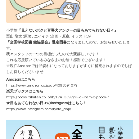
小学館
『見えないボクと盲導犬アンジーの目もあてられない日々』
栗山 龍太 (原著), エイイチ (企画・原案, イラスト)が
「全国学校図書 館協議会」選定図書
になりましたので、お知らせいたしま
す。
我々スタッフの一つの目標だったので大変嬉しいです！
これも応援頂いているみなさまのお陰！感謝でございます！
※現在Amazonでは品切れになっておりますがすぐに補充されますのでしば
しお待ちくださいませ
Amazonはこちら
https://www.amazon.co.jp/dp/4093891079
楽天ブックスはこちら
https://books.rakuten.co.jp/rb/17413397/?l-id=item-c-pbook-n
★目もあてられない日々のInstagramはこちら！
https://www.instagram.com/ryota_anji/