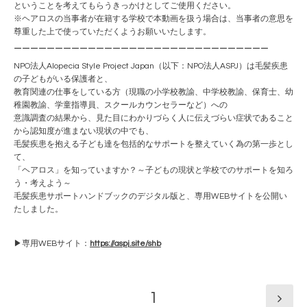
ということを考えてもらうきっかけとしてご使用ください。
※ヘアロスの当事者が在籍する学校で本動画を扱う場合は、当事者の意思を
尊重した上で使っていただくようお願いいたします。
ーーーーーーーーーーーーーーーーーーーーーーーーーーーーーーー
NPO法人Alopecia Style Project Japan（以下：NPO法人ASPJ）は毛髪疾患
の子どもがいる保護者と、
教育関連の仕事をしている方（現職の小学校教諭、中学校教諭、保育士、幼
稚園教諭、学童指導員、スクールカウンセラーなど）への
意識調査の結果から、見た目にわかりづらく人に伝えづらい症状であること
から認知度が進まない現状の中でも、
毛髪疾患を抱える子ども達を包括的なサポートを整えていく為の第一歩とし
て、
「ヘアロス」を知っていますか？～子どもの現状と学校でのサポートを知ろ
う・考えよう～
毛髪疾患サポートハンドブックのデジタル版と、専用WEBサイトを公開い
たしました。
▶専用WEBサイト：
https://aspj.site/shb
1