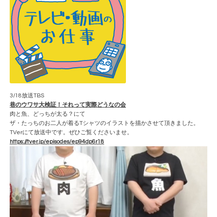
3/18放送TBS
巷のウワサ大検証！それって実際どうなの会
肉と魚、どっちが太る？にて
ザ・たっちのお二人が着るTシャツのイラストを描かさせて頂きました。
TVerにて放送中です。ぜひご覧くださいませ。
https://tver.jp/episodes/ep94dp6r18