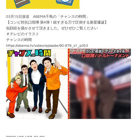
03月15日放送 ABEMA千鳥の「チャンスの時間」
【コンビ対抗口喧嘩 第4弾！鋭すぎる刃で圧倒する新星爆誕】
似顔絵を描かさせて頂きました。ぜひぜひご覧ください
＃テレビのイラスト
チャンスの時間
https://abema.tv/video/episode/90-979_s1_p353