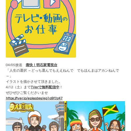
04/05放送
痛快！明石家電視台
「人生の選択 ～どっち選んでもええねんで でもほんまはアカンねんで
～」
イラストを描かさせて頂きました。
4/12（土）まで
TVerで無料配信中
！
ぜひぜひご覧くださいませ
https://tver.jp/episodes/ep1a9f3z47