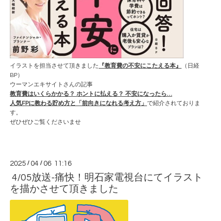
イラストを担当させて頂きました
『教育費の不安にこたえる本』
（日経
BP）
ウーマンエキサイトさんの記事
教育費はいくらかかる？ ホントに払える？ 不安になったら…
人気FPに教わる貯め方と「前向きになれる考え方」
で紹介されておりま
す。
ぜひぜひご覧くださいませ
2025
/
04
/
06 11:16
4/05放送-痛快！明石家電視台にてイラスト
を描かさせて頂きました