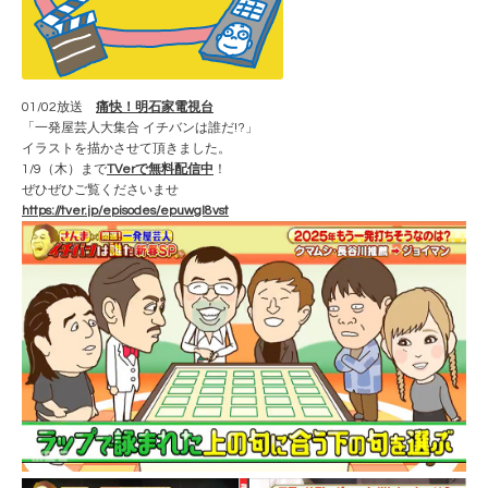
01/02放送
痛快！明石家電視台
「一発屋芸人大集合 イチバンは誰だ!?」
イラストを描かさせて頂きました。
1/9（木）まで
TVerで無料配信中
！
ぜひぜひご覧くださいませ
https://tver.jp/episodes/epuwgl8vst