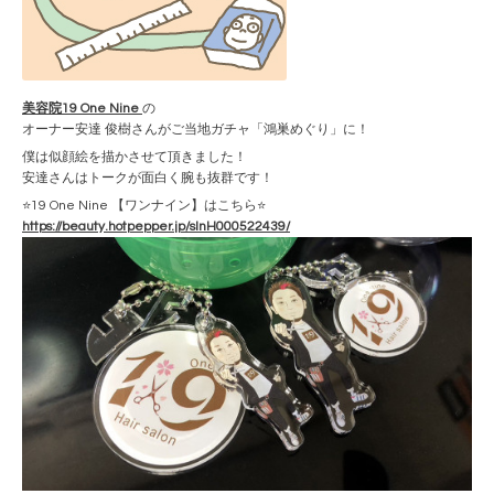
美容院19 One Nine
の
オーナー安達 俊樹さんがご当地ガチャ「鴻巣めぐり」に！
僕は似顔絵を描かさせて頂きました！
安達さんはトークが面白く腕も抜群です！
⭐️19 One Nine 【ワンナイン】はこちら⭐️
https://beauty.hotpepper.jp/slnH000522439/