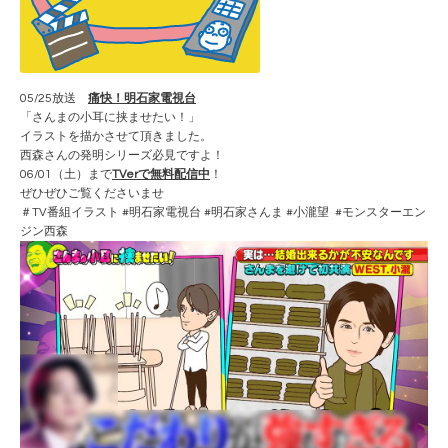
05/25放送
痛快！明石家電視台
「さんまの小耳に挟ませたい！」
イラストを描かさせて頂きました。
西森さんの発明シリーズ必見ですよ！
06/01（土）まで
TVerで無料配信中
！
ぜひぜひご覧くださいませ
＃TV番組イラスト #明石家電視台 #明石家さんま #小瀧望 #モンスターエン
ジン西森