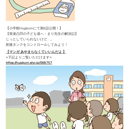
【小学館Hugkumにて第8話公開！】
【発達凸凹の子ども達へ・まり先生の解決記】
じっとしていられないけど…。
刺激タンクをコントロールしてみよう！
【マンガ あやまらなくていいんだよ 】
⭐️下記よりご覧いただけます⭐️
https://hugkum.sho.jp/588757