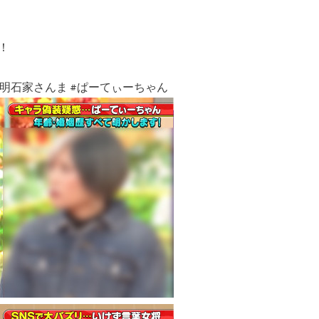
！
#明石家さんま #ぱーてぃーちゃん