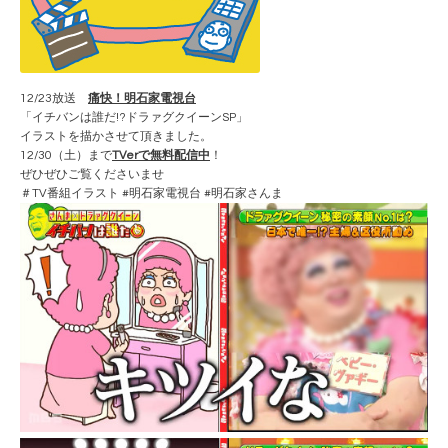
12/23放送
痛快！明石家電視台
「イチバンは誰だ!?ドラァグクイーンSP」
イラストを描かさせて頂きました。
12/30（土）まで
TVerで無料配信中
！
ぜひぜひご覧くださいませ
＃TV番組イラスト #明石家電視台 #明石家さんま