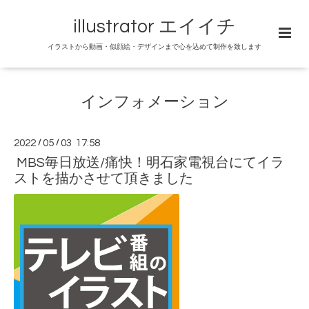
illustrator エイイチ
イラストから動画・似顔絵・デザインまで心を込めて制作を致します
インフォメーション
2022
/
05
/
03 17:58
MBS毎日放送/痛快！明石家電視台にてイラ
ストを描かさせて頂きました