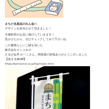
まちだ名産品のれん会
の
デザインを担当させて頂きました！
今後町田のお店に掲げらていきます！
見かけたから、ぜひチェックしてみて下さいね
この素晴らしいご縁を頂いた
株式会社カミコネの
さるびあ亭 か一こさん、関係者の皆様ありがとうございました
【カミコネHP】
https://kamicone.co.jp/top/index.html