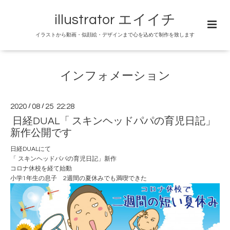
illustrator エイイチ
イラストから動画・似顔絵・デザインまで心を込めて制作を致します
インフォメーション
2020
/
08
/
25 22:28
日経DUAL「 スキンヘッドパパの育児日記」
新作公開です
日経DUAL
にて
「 スキンヘッドパパの育児日記」新作
コロナ休校を経て始動
小学1年生の息子 2週間の夏休みでも満喫できた