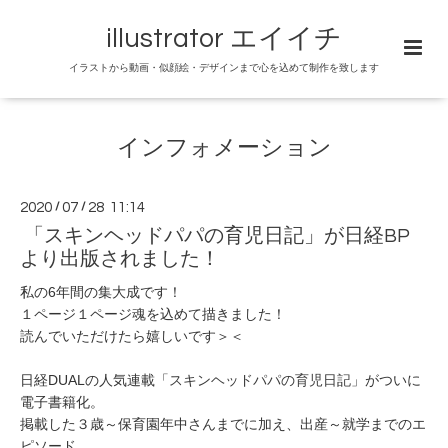
illustrator エイイチ
イラストから動画・似顔絵・デザインまで心を込めて制作を致します
インフォメーション
2020
/
07
/
28 11:14
「スキンヘッドパパの育児日記」が日経BP
より出版されました！
私の6年間の集大成です！
１ページ１ページ魂を込めて描きました！
読んでいただけたら嬉しいです＞＜
日経DUALの人気連載「
スキンヘッドパパの育児日記
」がついに
電子書籍化。
掲載した３歳～保育園年中さんまでに加え、出産～就学までのエ
ピソード、