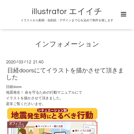
illustrator エイイチ
イラストから動画・似顔絵・デザインまで心を込めて制作を致します
インフォメーション
2020
/
03
/
12 21:40
日経doorsにてイラストを描かさせて頂きま
した
日経doors
地震発生！ 命を守るための行動マニュアル
にて
イラストを描かさせて頂きました。
是非ご覧くださいませ。