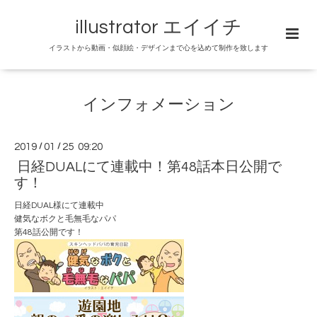
illustrator エイイチ
イラストから動画・似顔絵・デザインまで心を込めて制作を致します
インフォメーション
2019
/
01
/
25 09:20
日経DUALにて連載中！第48話本日公開で
す！
日経DUAL
様にて連載中
健気なボクと毛無毛なパパ
第48話公開です！