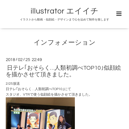
illustrator エイイチ
イラストから動画・似顔絵・デザインまで心を込めて制作を致します
インフォメーション
2018
/
02
/
25 22:49
日テレ｢おそらく…人類初調べTOP10｣似顔絵
を描かさせて頂きました。
2/25放送
日テレ｢おそらく…人類初調べTOP10｣にて
スタジオ、VTRで使う似顔絵を描かさせて頂きました。