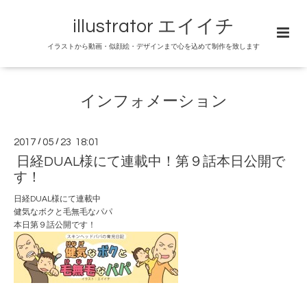
illustrator エイイチ
イラストから動画・似顔絵・デザインまで心を込めて制作を致します
インフォメーション
2017
/
05
/
23 18:01
日経DUAL様にて連載中！第９話本日公開で
す！
日経DUAL
様にて連載中
健気なボクと毛無毛なパパ
本日第９話公開です！