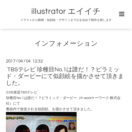
illustrator エイイチ
イラストから動画・似顔絵・デザインまで心を込めて制作を致します
インフォメーション
2017
/
04
/
04 12:32
TBSテレビ 珍種目No.1は誰だ！？ピラミッ
ド・ダービーにて似顔絵を描かさせて頂きま
した。
3/26放送TBSテレビ
珍種目No.1は誰だ！？ピラミッド・ダービー
（
K-workケーワーク 株式会
社
）にて
番組内で放送される似顔絵、を描かさせて頂きました。